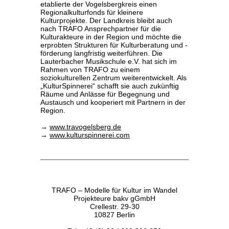
etablierte der Vogelsbergkreis einen
Regionalkulturfonds für kleinere
Kulturprojekte. Der Landkreis bleibt auch
nach TRAFO Ansprechpartner für die
Kulturakteure in der Region und möchte die
erprobten Strukturen für Kulturberatung und -
förderung langfristig weiterführen. Die
Lauterbacher Musikschule e.V. hat sich im
Rahmen von TRAFO zu einem
soziokulturellen Zentrum weiterentwickelt. Als
„KulturSpinnerei“ schafft sie auch zukünftig
Räume und Anlässe für Begegnung und
Austausch und kooperiert mit Partnern in der
Region.
→
www.travogelsberg.de
→
www.kulturspinnerei.com
TRAFO – Modelle für Kultur im Wandel
Projekteure bakv gGmbH
Crellestr. 29-30
10827 Berlin