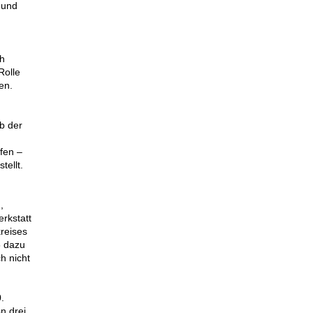
 und
ch
Rolle
en.
lb der
fen –
tellt.
,
rkstatt
kreises
5 dazu
h nicht
.
n drei