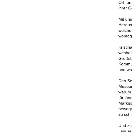
Ort, a
ihrer 
Mit un
Heraus
welche 
womögli
Kristin
weshalb
Großstä
Kommun
und war
Den Sc
Museums
warum 
für län
Märkis
bewoge
zu schl
Und zu
Januar 