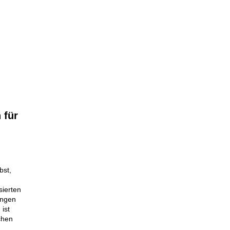
 für
bst,
sierten
ungen
 ist
chen