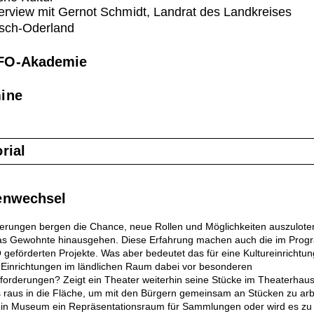
terview mit Gernot Schmidt, Landrat des Landkreises
sch-Oderland
FO-Akademie
ine
rial
enwechsel
erungen bergen die Chance, neue Rollen und Möglichkeiten auszuloten
as Gewohnte hinausgehen. Diese Erfahrung machen auch die im Pro
eförderten Projekte. Was aber bedeutet das für eine Kultureinrichtun
 Einrichtungen im ländlichen Raum dabei vor besonderen
forderungen? Zeigt ein Theater weiterhin seine Stücke im Theaterhau
s raus in die Fläche, um mit den Bürgern gemeinsam an Stücken zu arb
 ein Museum ein Repräsentationsraum für Sammlungen oder wird es zu