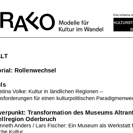
ALT
orial: Rollenwechsel
ls
istina Volke: Kultur in ländlichen Regionen
–
sforderungen für einen kulturpolitischen Paradigmenwe
werpunkt:
Transformation des Museums Altranf
llregion Oderbruch
nneth Anders / Lars Fischer: Ein Museum als Werkstatt 
iche Kultur