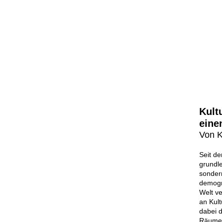
Kult
eine
Von K
Seit de
grundle
sonder
demogr
Welt ve
an Kult
dabei 
Räum