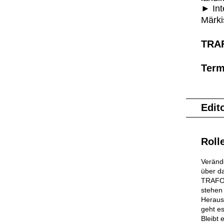
►
In
Märki
TRA
Term
Edito
Roll
Veränd
über d
TRAFO g
stehen
Heraus
geht e
Bleibt