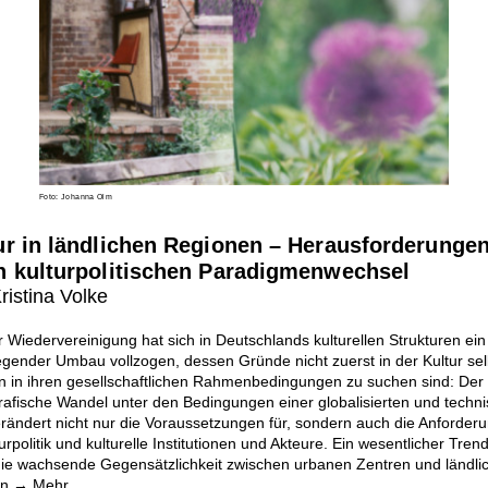
Foto: Johanna Olm
ur in ländlichen Regionen
–
Herausforderungen
n kulturpolitischen Paradigmenwechsel
ristina Volke
r Wiedervereinigung hat sich in Deutschlands kulturellen Strukturen ein
gender Umbau vollzogen, dessen Gründe nicht zuerst in der Kultur sel
n in ihren gesellschaftlichen Rahmenbedingungen zu suchen sind: Der
afische Wandel unter den Bedingungen einer globalisierten und techni
rändert nicht nur die Voraussetzungen für, sondern auch die Anforder
urpolitik und kulturelle Institutionen und Akteure. Ein wesentlicher Trend
die wachsende Gegensätzlichkeit zwischen urbanen Zentren und ländli
en.→
Mehr