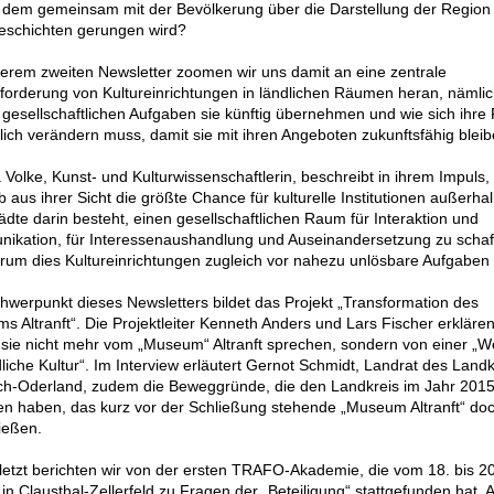
n dem gemeinsam mit der Bevölkerung über die Darstellung der Region
Geschichten gerungen wird?
serem zweiten Newsletter zoomen wir uns damit an eine zentrale
forderung von Kultureinrichtungen in ländlichen Räumen heran, nämli
gesellschaftlichen Aufgaben sie künftig übernehmen und wie sich ihre 
ch verändern muss, damit sie mit ihren Angeboten zukunftsfähig bleib
a Volke, Kunst- und Kulturwissenschaftlerin, beschreibt in ihrem Impuls,
 aus ihrer Sicht die größte Chance für kulturelle Institutionen außerha
dte darin besteht, einen gesellschaftlichen Raum für Interaktion und
ikation, für Interessenaushandlung und Auseinandersetzung zu schaf
um dies Kultureinrichtungen zugleich vor nahezu unlösbare Aufgaben s
hwerpunkt dieses Newsletters bildet das Projekt „Transformation des
 Altranft“. Die Projektleiter Kenneth Anders und Lars Fischer erklären
sie nicht mehr vom „Museum“ Altranft sprechen, sondern von einer „We
dliche Kultur“. Im Interview erläutert Gernot Schmidt, Landrat des Land
ch-Oderland, zudem die Beweggründe, die den Landkreis im Jahr 201
n haben, das kurz vor der Schließung stehende „Museum Altranft“ doc
ießen.
letzt berichten wir von der ersten TRAFO-Akademie, die vom 18. bis 20
in Clausthal-Zellerfeld zu Fragen der „Beteiligung“ stattgefunden hat. A