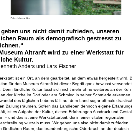
Foto: Johanna Olm
 geben uns nicht damit zufrieden, unseren
lichen Raum als demografisch gestresst zu
ichnen.“
Museum Altranft wird zu einer Werkstatt für
liche Kultur.
enneth Anders und Lars Fischer
rkstatt ist ein Ort, an dem gearbeitet, an dem etwas hergestellt wird. B
ion für das Museum Altranft ist dieser Begriff ganz bewusst verwendet
 Denn ländliche Kultur lässt sich nicht mehr ohne weiteres an der Kuh
 an der Kirche im Dorf oder am Schmied in seiner Schmiede erkennen.
wandel des täglichen Lebens fällt auf dem Land sogar oftmals drastisc
 den Ballungsräumen. Sofern das Landleben dennoch eigene Erfahrung
hält, ist es Aufgabe der Kultur, diesen Erfahrungen Ausdruck und Gestal
en – und das ist eine Werkstattarbeit, die in einer vitalen regionalen
eschreibung wurzeln muss. Wir geben uns also nicht damit zufrieden,
n ländlichen Raum, das brandenburgische Oderbruch an der deutsch-