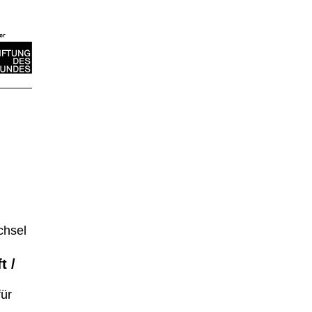
chsel
t /
für