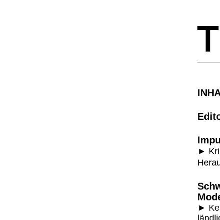
INH
Edit
Impu
►
Kr
Herau
Sch
Mode
►
Ke
ländl