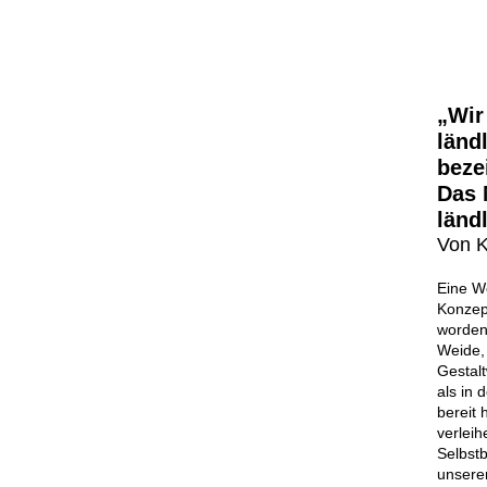
„Wir
länd
beze
Das 
länd
Von K
Eine We
Konzept
worden.
Weide,
Gestalt
als in
bereit 
verleih
Selbstb
unsere