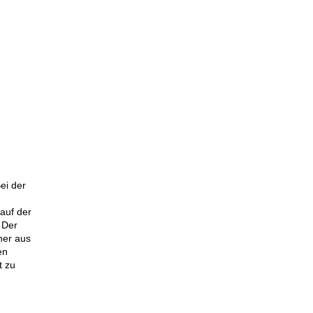
ei der
 auf der
 Der
her aus
en
t zu