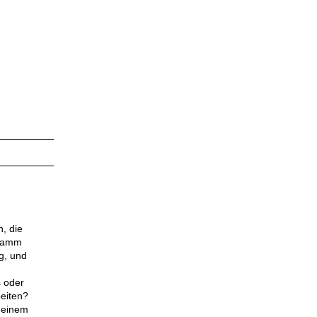
, die
gramm
g, und
s oder
eiten?
 einem